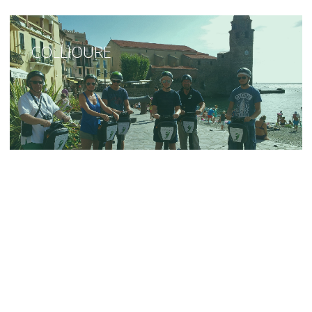
COLLIOURE
🍇 Balade d’Exception à
Collioure – 2h | 45€
🕗 Départ
uniquement les matins
, pour profiter
pleinement de la lumière et de la tranquillité du
littoral.