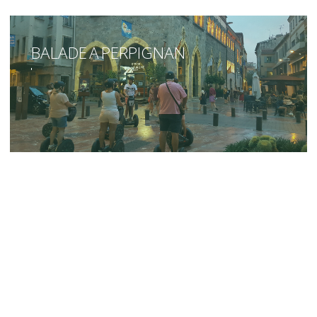
BALADE A PERPIGNAN
🏛️ Balade en Gyropode à
Perpignan – 1h20 | 30€
De jour
comme de nuit
, découvrez
Perpignan
autrement
, au guidon d’un gyropode Segway® !
Parcourez pendant 1h20 les rues et ruelles
emblématiques du centre-ville, entre patrimoine,
culture et ambiance catalane.
📍 Au programme :